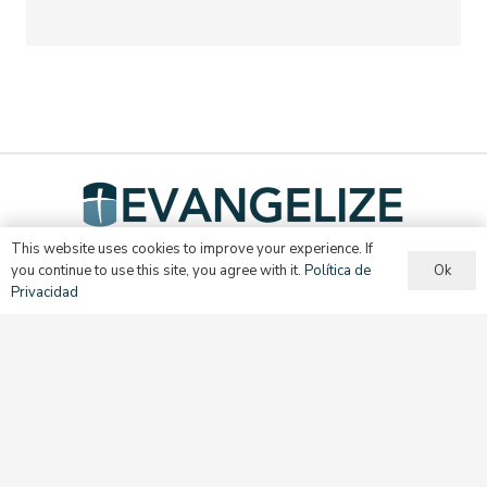
This website uses cookies to improve your experience. If
Ok
you continue to use this site, you agree with it.
Política de
Una misión del Secretariado para la Evangelización y el
Privacidad
Discipulado en la
Arquidiócesis de Boston
.
© 2024, Evangelize | This site is protected by reCAPTCHA and the
Google
Privacy Policy
and
Terms of Service
apply.
English
Español