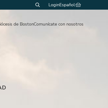
Login
Español
iócesis de Boston
Comunícate con nosotros
AD