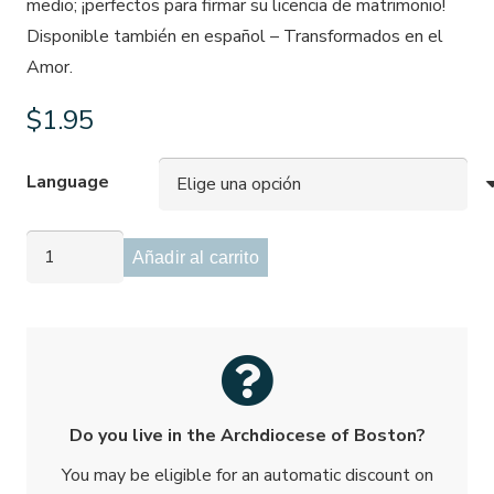
medio; ¡perfectos para firmar su licencia de matrimonio!
Disponible también en español –
Transformados en el
Amor.
$
1.95
Language
Transformado
Añadir al carrito
en
el
Amor
bolígrafo
cantidad
Do you live in the Archdiocese of Boston?
You may be eligible for an automatic discount on