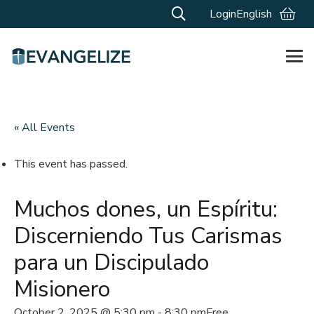
Login
English
« All Events
This event has passed.
Muchos dones, un Espíritu:
Discerniendo Tus Carismas
para un Discipulado
Misionero
October 2, 2025 @ 5:30 pm
-
8:30 pm
Free