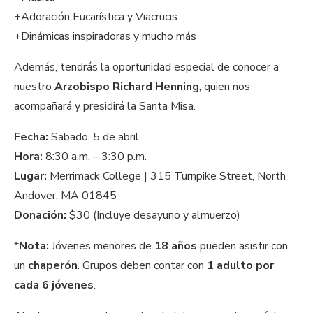
+Adoración Eucarística y Viacrucis
+Dinámicas inspiradoras y mucho más
Además, tendrás la oportunidad especial de conocer a
nuestro
Arzobispo Richard Henning
, quien nos
acompañará y presidirá la Santa Misa.
Fecha:
Sabado, 5 de abril
Hora:
8:30 a.m. – 3:30 p.m.
Lugar:
Merrimack College | 315 Turnpike Street, North
Andover, MA 01845
Donación:
$30 (Incluye desayuno y almuerzo)
*
Nota:
Jóvenes menores de
18 años
pueden asistir con
un
chaperón
. Grupos deben contar con
1 adulto por
cada 6 jóvenes
.