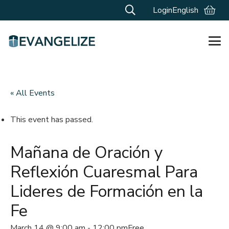
Login
English
« All Events
This event has passed.
Mañana de Oración y
Reflexión Cuaresmal Para
Lideres de Formación en la
Fe
March 14 @ 9:00 am
-
12:00 pm
Free